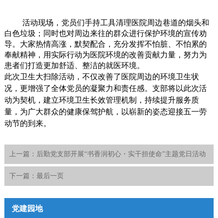
活动现场，党员们手持工具清理医院周边巷道的烟头和
白色垃圾；同时也对周边来往的群众进行保护环境的宣传劝
导。大家热情高涨，默契配合，充分发挥不怕脏、不怕累的
奉献精神，用实际行动为医院环境的改善贡献力量，努力为
患者们打造更加舒适、整洁的就医环境。
此次卫生大扫除活动，不仅改善了医院周边的环境卫生状
况，更增强了全体党员的凝聚力和责任感。支部将以此次活
动为契机，建立环境卫生长效管理机制，持续提升服务质
量，为广大群众的健康保驾护航，以崭新的姿态迎接五一劳
动节的到来。
上一篇：
后勤党支部开展“书香润初心・实干担使命”主题党日活动
下一篇：
最后一页
党建园地