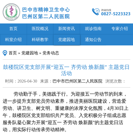
首页
医院概况
新闻资讯
就诊指南
专家介绍
科室介绍
科研教学
党建园地
通知公告
首页
»
党建园地
»
党务动态
鼓楼院区党支部开展“迎五一 齐劳动 焕新颜” 主题党日
活动
时间：2026-04-30
来源：
巴中市巴州区第二人民医院
浏览次数：
劳动勤于手，美德践于行。为迎接五一劳动节的到来，
进一步提升支部党员劳动素养，推进美丽医院建设，营造爱
劳动、讲卫生、树文明、重健康的浓厚文化氛围，4月30日上
午，鼓楼院区党支部组织共产党员、入党积极分子组成
志愿
服务队凝心聚力开展“迎五一 齐劳动 焕新颜”的主题党日活
动，用实际行动传承劳动精神。